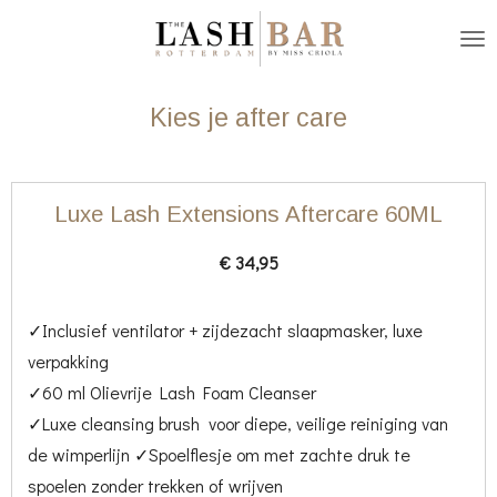
Ga
direct
naar
Kies je after care
de
hoofdinhoud
Luxe Lash Extensions Aftercare 60ML
€ 34,95
✓Inclusief ventilator + zijdezacht slaapmasker, luxe
verpakking
✓60 ml Olievrije Lash Foam Cleanser
✓Luxe cleansing brush voor diepe, veilige reiniging van
de wimperlijn ✓Spoelflesje om met zachte druk te
spoelen zonder trekken of wrijven