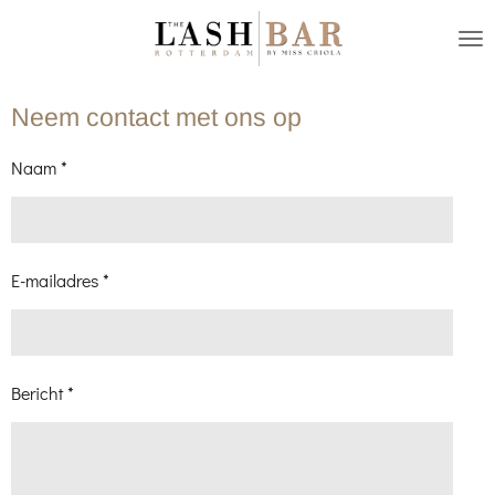
Ga
direct
naar
Neem contact met ons op
de
hoofdinhoud
Naam *
E-mailadres *
Bericht *