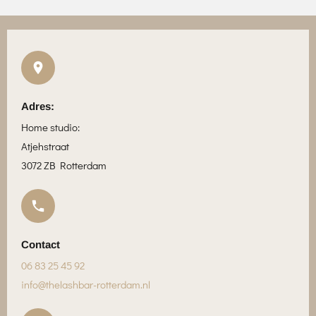
c
s
k
e
t
T
b
a
o
o
g
k
o
r
k
a
m
Adres:
Home studio:
Atjehstraat
3072 ZB Rotterdam
Contact
06 83 25 45 92
info@thelashbar-rotterdam.nl