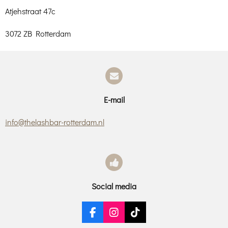
Atjehstraat 47c
3072 ZB Rotterdam
E-mail
info@thelashbar-rotterdam.nl
Social media
F
I
T
a
n
i